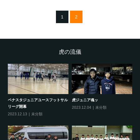
1
2
虎の流儀
ペナスタジュニアユースフットサル
虎ジュニア魂ッ
O
リーグ開幕
2023.12.04
未分類
20
2023.12.13
未分類