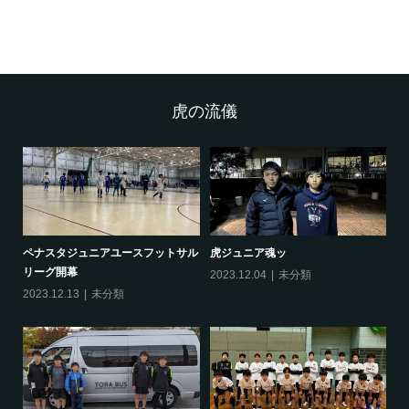
虎の流儀
ペナスタジュニアユースフットサル
虎ジュニア魂ッ
O
リーグ開幕
2023.12.04
未分類
20
2023.12.13
未分類