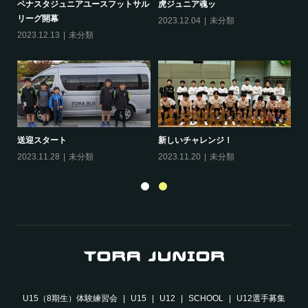
ペナスタジュニアユースフットサル
虎ジュニア魂ッ
O
リーグ開幕
2023.12.04
未分類
20
2023.12.13
未分類
年
送迎スタート
新しいチャレンジ！
20
2023.11.28
未分類
2023.11.20
未分類
U15（8期生）体験練習会
U15
U12
SCHOOL
U12選手募集