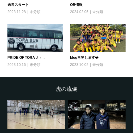
送迎スタート
OB情報
2023.11.28
未分類
2024.02.05
未分類
PRIDE OF TORAＪｒ．
blog再開します❤️
2023.10.16
未分類
2023.10.02
未分類
虎の流儀